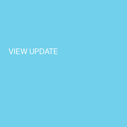
VIEW UPDATE
NEWS
2026 07 24
星野源の新曲「好き」7/29(水)
NEWS
2026 07 02
星野源が TBS系 火曜ドラマ『