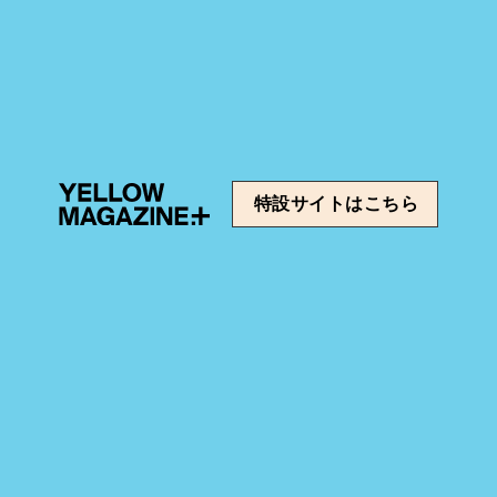
特設サイトはこちら
0時配信リリース決定！
君の好きは無敵』主題歌を担当！