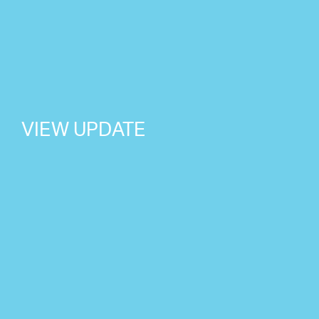
VIEW UPDATE
NEWS
2026 07 24
星野源の新曲「好き」7/29(水)
NEWS
2026 07 02
星野源が TBS系 火曜ドラマ『