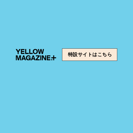
特設サイトはこちら
0時配信リリース決定！
君の好きは無敵』主題歌を担当！