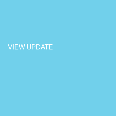
VIEW UPDATE
NEWS
2026 07 24
星野源の新曲「好き」7/29(水)
NEWS
2026 07 02
星野源が TBS系 火曜ドラマ『