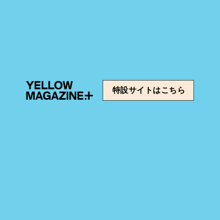
特設サイトはこちら
0時配信リリース決定！
君の好きは無敵』主題歌を担当！