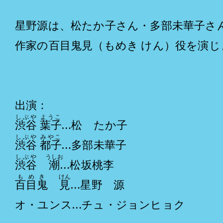
星野源は、松たか子さん・多部未華子さ
作家の百目鬼見（もめき けん）役を演じ
出演：
しぶや
ようこ
渋谷
葉子
…松 たか子
しぶや
みやこ
渋谷
都子
…多部未華子
しぶや
うしお
渋谷
潮
…松坂桃李
もめき
けん
百目鬼
見
…星野 源
オ・ユンス…チュ・ジョンヒョク