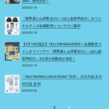
Tour』発売決定！
2026 02 16
『星野源と山岸聖太のにっぽん副音声紀行』オリジ
ナルグッズ会場販売についてのご案内
2026 02 15
【2月14日追記】YELLOW MAGAZINE＋会員限定コ
メンタリーツアー『星野源と山岸聖太のにっぽん副
音声紀行』2公演の生配信が決定！
2026 02 14
「Gen Hoshino Live in Korea “약속”」오리지널 굿즈
라인업 공개!
2026 02 03
1
2