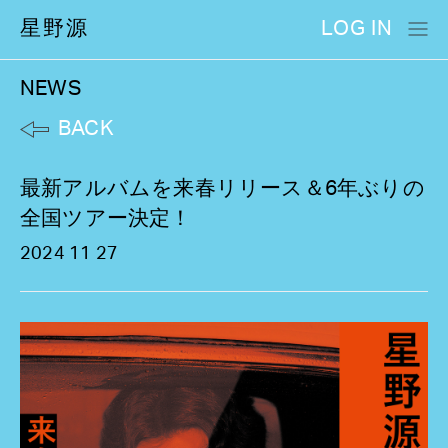
星野源
LOG IN
NEWS
BACK
最新アルバムを来春リリース＆6年ぶりの
全国ツアー決定！
2024 11 27