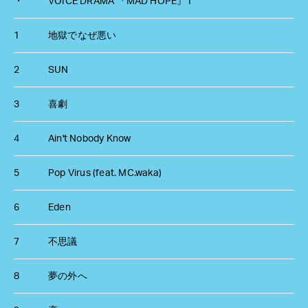
・
VOICE DRAMA 『MAD HOPE』1
1
地獄でなぜ悪い
2
SUN
3
喜劇
4
Ain't Nobody Know
5
Pop Virus (feat. MC.waka)
6
Eden
7
不思議
8
夢の外へ